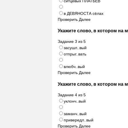
ситцевых ПЛАТЬЕВ
в ДЕВЯНОСТА сёлах
Проверить
Далее
Укажите слово, в котором на 
Задание
3
из
5
засушл..вый
отпрыг..вать
влюбч..вый
Проверить
Далее
Укажите слово, в котором на 
Задание
4
из
5
уклонч..вый
заманч..вый
привередл..вый
Проверить
Далее