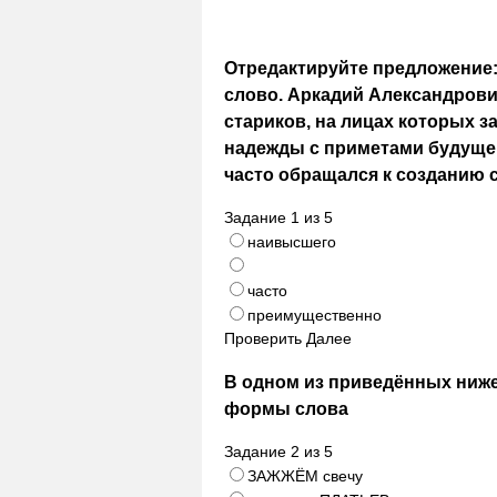
Отредактируйте предложение:
слово. Аркадий Александров
стариков, на лицах которых з
надежды с приметами будущей
часто обращался к созданию 
Задание
1
из
5
наивысшего
часто
преимущественно
Проверить
Далее
В одном из приведённых ниж
формы слова
Задание
2
из
5
ЗАЖЖЁМ свечу