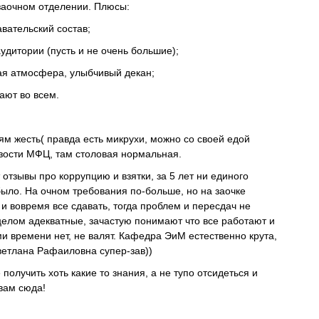
заочном отделении. Плюсы:
вательский состав;
удитории (пусть и не очень большие);
ая атмосфера, улыбчивый декан;
ают во всем.
рям жесть( правда есть микрухи, можно со своей едой
изости МФЦ, там столовая нормальная.
 отзывы про коррупцию и взятки, за 5 лет ни единого
было. На очном требования по-больше, но на заочке
 и вовремя все сдавать, тогда проблем и пересдач не
целом адекватные, зачастую понимают что все работают и
ми времени нет, не валят. Кафедра ЭиМ естественно крута,
Светлана Рафаиловна супер-зав))
получить хоть какие то знания, а не тупо отсидеться и
 вам сюда!