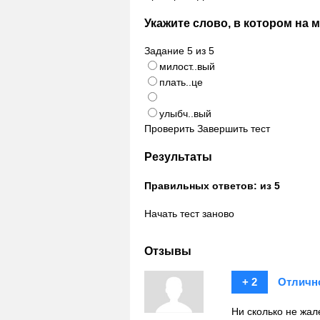
Укажите слово, в котором на 
Задание
5
из
5
милост..вый
плать..це
улыбч..вый
Проверить
Завершить тест
Результаты
Правильных ответов:
из 5
Начать тест заново
Отзывы
+ 2
Отличн
Ни сколько не жал