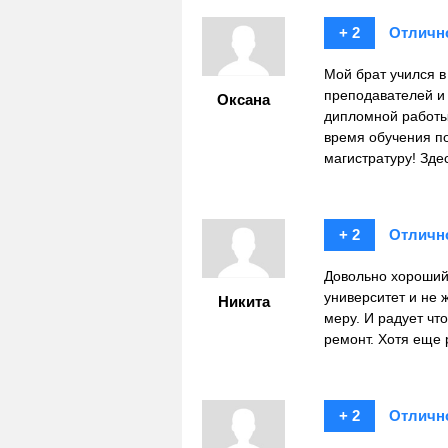
+ 2
Отличн
Мой брат учился 
преподавателей и
Оксана
дипломной работы
время обучения п
магистратуру! Здес
+ 2
Отличн
Довольно хороший 
университет и не 
Никита
меру. И радует чт
ремонт. Хотя еще 
+ 2
Отличн