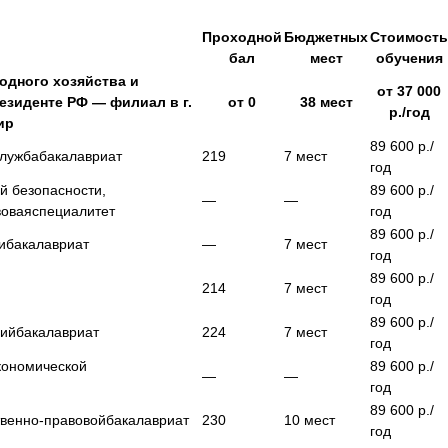
Проходной
Бюджетных
Стоимост
бал
мест
обучения
одного хозяйства и
от
37 000
езиденте РФ — филиал в г.
от
0
38
мест
р./год
ир
89 600
р./
служба
бакалавриат
219
7
мест
год
й безопасности,
89 600
р./
—
—
вовая
специалитет
год
89 600
р./
и
бакалавриат
—
7
мест
год
89 600
р./
214
7
мест
год
89 600
р./
ций
бакалавриат
224
7
мест
год
кономической
89 600
р./
—
—
год
89 600
р./
венно-правовой
бакалавриат
230
10
мест
год