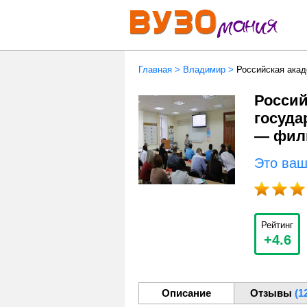
Главная
>
Владимир
>
Российская акад
Россий
госуда
— фили
Это ва
Рейтинг
+4.6
Описание
Отзывы
(1