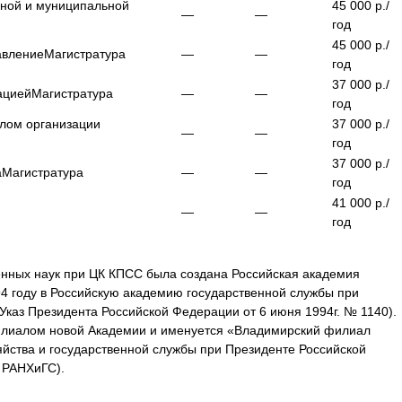
нной и муниципальной
45 000
р./
—
—
год
45 000
р./
авление
Магистратура
—
—
год
37 000
р./
ацией
Магистратура
—
—
год
алом организации
37 000
р./
—
—
год
37 000
р./
а
Магистратура
—
—
год
41 000
р./
—
—
год
венных наук при ЦК КПСС была создана Российская академия
94 году в Российскую академию государственной службы при
Указ Президента Российской Федерации от 6 июня 1994г. № 1140).
лиалом новой Академии и именуется «Владимирский филиал
яйства и государственной службы при Президенте Российской
 РАНХиГС).