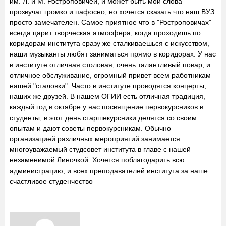
им. Л. и М. Ростроповичей, и может быть мои слова
прозвучат громко и пафосно, но хочется сказать что наш ВУЗ
просто замечателен. Самое приятное что в "Ростроповичах"
всегда царит творческая атмосфера, когда проходишь по
коридорам института сразу же сталкиваешься с искусством,
наши музыканты любят заниматься прямо в коридорах. У нас
в институте отличная столовая, очень талантливый повар, и
отличное обслуживание, огромный привет всем работникам
нашей "сталовки". Часто в институте проводятся концерты,
наших же друзей. В нашем ОГИИ есть отличная традиция,
каждый год в октябре у нас посвящение первокурсников в
студенты, в этот день старшекурсники делятся со своим
опытам и дают советы первокурсникам. Обычно
организацией различных мероприятий занимается
многоуважаемый студсовет института в главе с нашей
незаменимой Линочкой. Хочется поблагодарить всю
администрацию, и всех преподавателей института за наше
счастливое студенчество