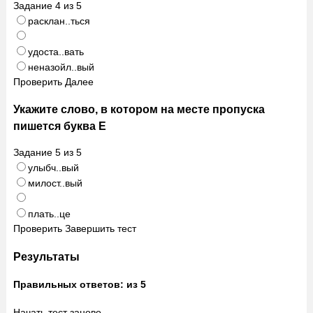
Задание
4
из
5
расклан..ться
удоста..вать
неназойл..вый
Проверить
Далее
Укажите слово, в котором на месте пропуска
пишется буква Е
Задание
5
из
5
улыбч..вый
милост..вый
плать..це
Проверить
Завершить тест
Результаты
Правильных ответов:
из 5
Начать тест заново