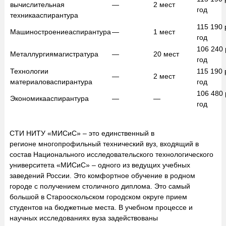
вычислительная
—
2
мест
год
техника
аспирантура
115 190
Машиностроение
аспирантура
—
1
мест
год
106 240
Металлургия
магистратура
—
20
мест
год
Технологии
115 190
—
2
мест
материалов
аспирантура
год
106 480
Экономика
аспирантура
—
—
год
СТИ НИТУ «МИСиС» – это единственный в
регионе многопрофильный технический вуз, входящий в
состав Национального исследовательского технологического
университета «МИСиС» – одного из ведущих учебных
заведений России. Это комфортное обучение в родном
городе с получением столичного диплома. Это самый
большой в Старооскольском городском округе прием
студентов на бюджетные места. В учебном процессе и
научных исследованиях вуза задействованы