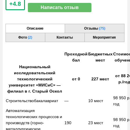
+4.8
Написать отзыв
Описание
Отзывы
(75)
Фото
(2)
Контакты
Мероприятия
Проходной
Бюджетных
Стоимо
бал
мест
обучен
Национальный
исследовательский
от
88 2
технологический
от
0
227
мест
р./го
университет «МИСиС» —
филиал в г. Старый Оскол
98 950
р
Cтроительство
бакалавриат
—
10
мест
год
Автоматизация
технологических процессов и
98 950
р
производств (горно-
190
23
мест
год
металлургическое