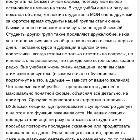
поступить на бюджет очной формы, поэтому мой выбор
остановился именно на этом. В ходе учёбы ещё ни разу не
пожалел об этом, коллектив студентов в МЭИ очень дружный,
за короткое время студенты нашей группы стали очень
близки, а после и совсем стали чуть ли не одной семьёй.
Студенты других групп также проявляют дружелюбие, из-за
чего становишься частью общего коллектива с самых первых
дней. Наставник курса и дирекция в целом очень
приветливы, всегда готовы не только ответить на вопросы, но
и помочь с их решением, что прежде мне встречалось крайне
редко. Вне учебная жизнь очень насыщена, если вы сами
этим заинтересуетесь (в самом начале обучения вас
подтолкнут на это, а дальше — зависит от вашего желания).
Что касаемо самой учёбы — преподаватели дают её в
максимально понятной форме, объясняя всё детально, на
примерах. Сразу же опровергается стереотип о типичных
ВУЗовских лекциях, где преподаватель супер-быстро диктует
и на этом его функции заканчиваются. На наших лекциях
преподаватели ещё ни разу не отказывали студентам в
просьбах повторить последнее сказанное или продиктовать
написанное на доске. Если посещать занятия, проявлять
даже минимальную деятельность на семинарах, то со сдачей