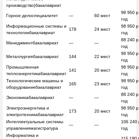
производство)
бакалавриат
98 950
р
Горное дело
специалитет
—
60
мест
год
Информационные системы и
98 950
р
178
24
мест
технологии
бакалавриат
год
88 240
р
Менеджмент
бакалавриат
—
—
год
98 950
р
Металлургия
бакалавриат
144
22
мест
год
Промышленная
98 950
р
141
20
мест
теплоэнергетика
бакалавриат
год
Технологические машины и
98 950
р
165
23
мест
оборудование
бакалавриат
год
88 240
р
Экономика
бакалавриат
—
—
год
Электроэнергетика и
98 950
р
173
20
мест
электротехника
бакалавриат
год
Интеллектуальные системы
106 240
—
—
управления
магистратура
год
Информатика и
115 190