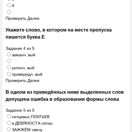
4
Проверить
Далее
Укажите слово, в котором на месте пропуска
пишется буква Е
Задание
4
из
5
заманч..вый
уклонч..вый
привередл..вый
Проверить
Далее
В одном из приведённых ниже выделенных слов
допущена ошибка в образовании формы слова
Задание
5
из
5
ситцевых ПЛАТЬЕВ
в ДЕВЯНОСТА сёлах
ЗАЖЖЁМ свечу