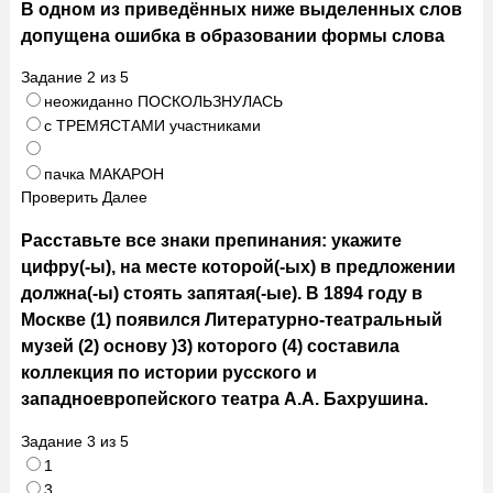
В одном из приведённых ниже выделенных слов
допущена ошибка в образовании формы слова
Задание
2
из
5
неожиданно ПОСКОЛЬЗНУЛАСЬ
с ТРЕМЯСТАМИ участниками
пачка МАКАРОН
Проверить
Далее
Расставьте все знаки препинания: укажите
цифру(-ы), на месте которой(-ых) в предложении
должна(-ы) стоять запятая(-ые). В 1894 году в
Москве (1) появился Литературно-театральный
музей (2) основу )3) которого (4) составила
коллекция по истории русского и
западноевропейского театра А.А. Бахрушина.
Задание
3
из
5
1
3