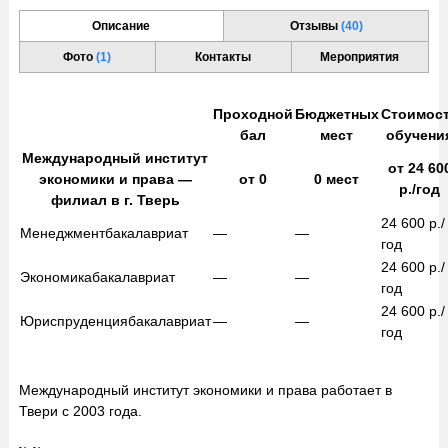
Описание
Отзывы
(40)
Фото
(1)
Контакты
Мероприятия
Проходной
Бюджетных
Стоимос
бал
мест
обучени
Международный институт
от
24 60
экономики и права —
от
0
0
мест
р./год
филиал в г. Тверь
24 600
р./
Менеджмент
бакалавриат
—
—
год
24 600
р./
Экономика
бакалавриат
—
—
год
24 600
р./
Юриспруденция
бакалавриат
—
—
год
Международный институт экономики и права работает в
Твери с 2003 года.