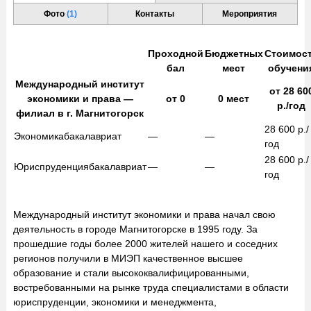
Фото
(1)
Контакты
Мероприятия
Проходной
Бюджетных
Стоимос
бал
мест
обучени
Международный институт
от
28 60
экономики и права —
от
0
0
мест
р./год
филиал в г. Магнитогорск
28 600
р./
Экономика
бакалавриат
—
—
год
28 600
р./
Юриспруденция
бакалавриат
—
—
год
Международный институт экономики и права начал свою
деятельность в городе Магнитогорске в 1995 году. За
прошедшие годы более 2000 жителей нашего и соседних
регионов получили в МИЭП качественное высшее
образование и стали высококвалифицированными,
востребованными на рынке труда специалистами в области
юриспруденции, экономики и менеджмента,