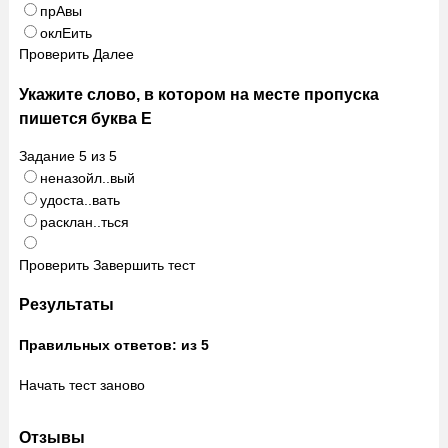
прАвы
оклЕить
Проверить
Далее
Укажите слово, в котором на месте пропуска
пишется буква Е
Задание
5
из
5
неназойл..вый
удоста..вать
расклан..ться
Проверить
Завершить тест
Результаты
Правильных ответов:
из 5
Начать тест заново
Отзывы