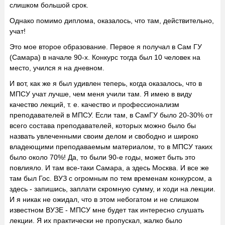
слишком большой срок.
Однако помимо диплома, оказалось, что там, действительно,
учат!
Это мое второе образование. Первое я получал в Сам ГУ
(Самара) в начале 90-х. Конкурс тогда был 10 человек на
место, учился я на дневном.
И вот, как же я был удивлен теперь, когда оказалось, что в
МПСУ учат лучше, чем меня учили там. Я имею в виду
качество лекций, т. е. качество и профессионализм
преподавателей в МПСУ. Если там, в СамГУ было 20-30% от
всего состава преподавателей, которых можно было бы
назвать увлеченными своим делом и свободно и широко
владеющими преподаваемым материалом, то в МПСУ таких
было около 70%! Да, то были 90-е годы, может быть это
повлияло. И там все-таки Самара, а здесь Москва. И все же
там был Гос. ВУЗ с огромным по тем временам конкурсом, а
здесь - запишись, заплати скромную сумму, и ходи на лекции.
И я никак не ожидал, что в этом небогатом и не слишком
известном ВУЗЕ - МПСУ мне будет так интересно слушать
лекции. Я их практически не пропускал, жалко было