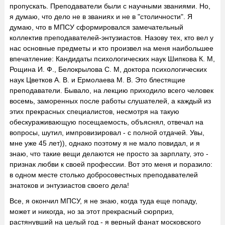
пропускать. Преподаватели были с научными званиями. Но,
я думаю, что дело не в званиях и не в "столичности". Я
думаю, что в МПСУ сформировался замечательный
коллектив преподавателей-энтузиастов. Назову тех, кто вел у
нас основные предметы и кто произвел на меня наибольшее
впечатление: Кандидаты психологических наук Шипкова К. М,
Рощина И. Ф., Белокрылова С. М, доктора психологических
наук Цветков А. В. и Ермолаева М. В. Это блестящие
преподаватели. Бывало, на лекцию приходило всего человек
восемь, заморенных после работы слушателей, а каждый из
этих прекрасных специалистов, несмотря на такую
обескураживающую посещаемость, объяснял, отвечал на
вопросы, шутил, импровизировал - с полной отдачей. Увы,
мне уже 45 лет)), однако поэтому я не мало повидал, и я
знаю, что такие вещи делаются не просто за зарплату, это -
признак любви к своей профессии. Вот это меня и поразило:
в одном месте столько добросовестных преподавателей
знатоков и энтузиастов своего дела!
Все, я окончил МПСУ, я не знаю, когда туда еще попаду,
может и никогда, но за этот прекрасный сюрприз,
растянувший на целый год - я верный фанат московского