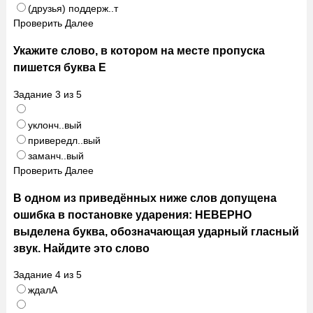
(друзья) поддерж..т
Проверить
Далее
Укажите слово, в котором на месте пропуска
пишется буква Е
Задание
3
из
5
уклонч..вый
привередл..вый
заманч..вый
Проверить
Далее
В одном из приведённых ниже слов допущена
ошибка в постановке ударения: НЕВЕРНО
выделена буква, обозначающая ударный гласный
звук. Найдите это слово
Задание
4
из
5
ждалА