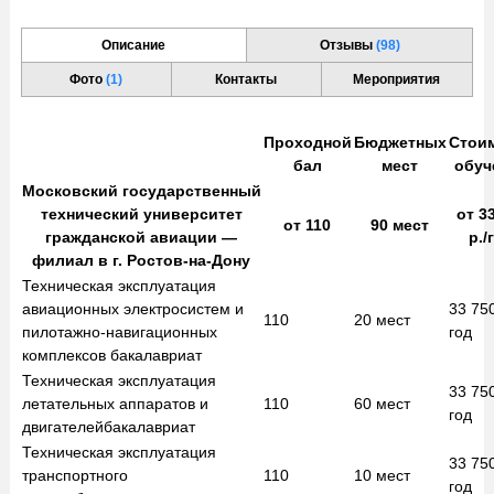
Описание
Отзывы
(98)
Фото
(1)
Контакты
Мероприятия
Проходной
Бюджетных
Стои
бал
мест
обуч
Московский государственный
технический университет
от
33
от
110
90
мест
гражданской авиации —
р./
филиал в г. Ростов-на-Дону
Техническая эксплуатация
авиационных электросистем и
33 75
110
20
мест
пилотажно-навигационных
год
комплексов
бакалавриат
Техническая эксплуатация
33 75
летательных аппаратов и
110
60
мест
год
двигателей
бакалавриат
Техническая эксплуатация
33 75
транспортного
110
10
мест
год