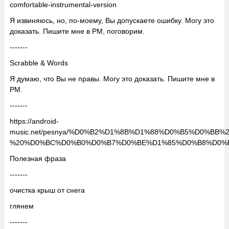
comfortable-instrumental-version
Я извиняюсь, но, по-моему, Вы допускаете ошибку. Могу это
доказать. Пишите мне в PM, поговорим.
-------
Scrabble & Words
Я думаю, что Вы не правы. Могу это доказать. Пишите мне в
PM.
-------
https://android-
music.net/pesnya/%D0%B2%D1%8B%D1%88%D0%B5%D0%B
%20%D0%BC%D0%B0%D0%B7%D0%BE%D1%85%D0%B8%D0%
Полезная фраза
-------
очистка крыш от снега
глянем
-------