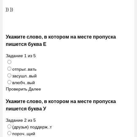
}) })
Укажите слово, в котором на месте пропуска
пишется буква Е
Задание
1
из
5
отпрыг..вать
засушл..вый
влюбч..вый
Проверить
Далее
Укажите слово, в котором на месте пропуска
пишется буква У
Задание
2
из
5
(друзья) поддерж..т
пороч..щий