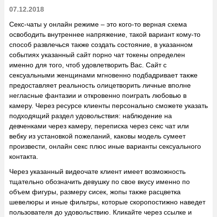
07.12.2018
Секс-чаты у онлайн режиме – это кого-то верная схема
освободить внутреннее напряжение, такой вариант кому-то
способ развлечься также создать состояние, в указанном
событиях указанный сайт
порно чат токены
определен
именно для того, чтоб удовлетворить Вас. Сайт с
сексуальными женщинами мгновенно подбадривает также
предоставляет реальность олицетворить личные вполне
негласные фантазии и откровенно поиграть любовью в
камеру. Через ресурсе клиенты персонально сможете указать
подходящий раздел удовольствия: наблюдение на
девченками через камеру, переписка через секс чат или
вебку из установкой пожеланий, каковы модель сумеет
произвести, онлайн секс плюс иные варианты сексуального
контакта.
Через указанный видеочате клиент имеет возможность
тщательно обозначить девушку по свое вкусу именно по
объем фигуры, размеру сисек, жопы также расцветка
шевелюры и иные фильтры, которые скоропостижно наведет
пользователя до удовольствию. Кликайте через ссылке и