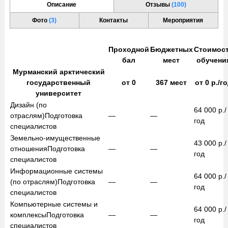
Описание
Отзывы
(100)
Фото
(3)
Контакты
Мероприятия
Проходной
Бюджетных
Стоимос
бал
мест
обучени
Мурманский арктический
государственный
от
0
367
мест
от
0
р./г
университет
Дизайн (по
64 000
р./
отраслям)
Подготовка
—
—
год
специалистов
Земельно-имущественные
43 000
р./
отношения
Подготовка
—
—
год
специалистов
Информационные системы
64 000
р./
(по отраслям)
Подготовка
—
—
год
специалистов
Компьютерные системы и
64 000
р./
комплексы
Подготовка
—
—
год
специалистов