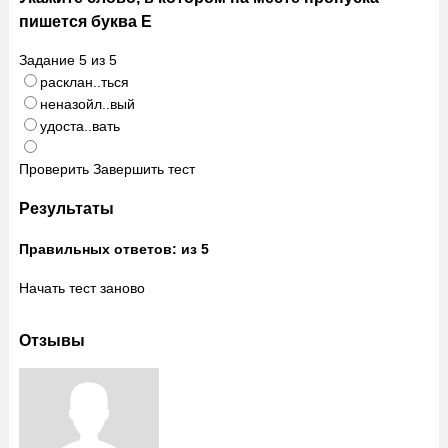
пишется буква Е
Задание
5
из
5
расклан..ться
неназойл..вый
удоста..вать
Проверить
Завершить тест
Результаты
Правильных ответов:
из 5
Начать тест заново
Отзывы