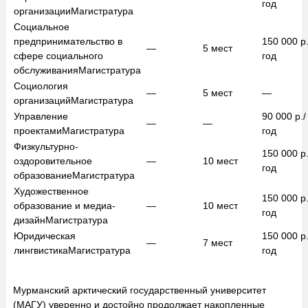
год
организации
Магистратура
Социальное
предпринимательство в
150 000
р.
—
5
мест
сфере социального
год
обслуживания
Магистратура
Социология
—
5
мест
—
организаций
Магистратура
Управление
90 000
р./
—
—
проектами
Магистратура
год
Физкультурно-
150 000
р.
оздоровительное
—
10
мест
год
образование
Магистратура
Художественное
150 000
р.
образование и медиа-
—
10
мест
год
дизайн
Магистратура
Юридическая
150 000
р.
—
7
мест
лингвистика
Магистратура
год
Мурманский арктический государственный университет
(МАГУ) уверенно и достойно продолжает накопленные