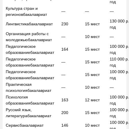
год
Культура стран и
—
—
—
регионов
бакалавриат
130 000
р.
Лингвистика
бакалавриат
230
15
мест
год
Организация работы с
—
10
мест
—
молодежью
бакалавриат
Педагогическое
100 000
р.
164
15
мест
образование
бакалавриат
год
Педагогическое
110 000
р.
—
15
мест
образование
бакалавриат
год
Педагогическое
100 000
р.
—
15
мест
образование
бакалавриат
год
Практическая
—
10
мест
—
психология
бакалавриат
Психология
100 000
р.
163
12
мест
образования
бакалавриат
год
Русский язык,
100 000
р.
200
15
мест
литература
бакалавриат
год
100 000
р.
Сервис
бакалавриат
146
10
мест
год