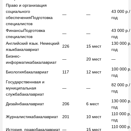
Право и организация
социального
43 000
р./
—
—
обеспечения
Подготовка
год
специалистов
Финансы
Подготовка
43 000
р./
—
—
специалистов
год
Английский язык. Немецкий
130 000
р.
226
15
мест
язык
бакалавриат
год
Бизнес-
—
20
мест
—
информатика
бакалавриат
100 000
р.
Биология
бакалавриат
117
12
мест
год
Государственнвая и
82 000
р./
муниципальная
—
—
год
служба
бакалавриат
130 000
р.
Дизайн
бакалавриат
206
6
мест
год
110 000
р.
Журналистика
бакалавриат
201
10
мест
год
110 000
р.
История, право
бакалавриат
—
15
мест