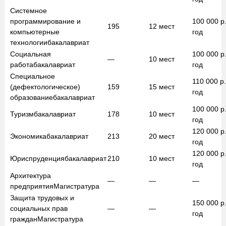
Системное
программирование и
100 000
р.
195
12
мест
компьютерные
год
технологии
бакалавриат
Социальная
100 000
р.
—
10
мест
работа
бакалавриат
год
Специальное
110 000
р.
(дефектологическое)
159
15
мест
год
образование
бакалавриат
100 000
р.
Туризм
бакалавриат
178
10
мест
год
120 000
р.
Экономика
бакалавриат
213
20
мест
год
120 000
р.
Юриспруденция
бакалавриат
210
10
мест
год
Архитектура
—
—
—
предприятия
Магистратура
Защита трудовых и
150 000
р.
социальных прав
—
—
год
граждан
Магистратура