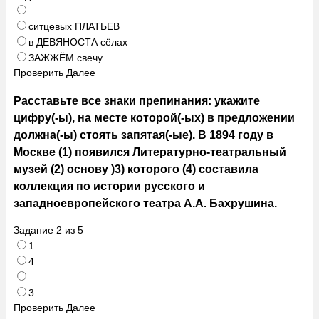
ситцевых ПЛАТЬЕВ
в ДЕВЯНОСТА сёлах
ЗАЖЖЁМ свечу
Проверить
Далее
Расставьте все знаки препинания: укажите
цифру(-ы), на месте которой(-ых) в предложении
должна(-ы) стоять запятая(-ые). В 1894 году в
Москве (1) появился Литературно-театральный
музей (2) основу )3) которого (4) составила
коллекция по истории русского и
западноевропейского театра А.А. Бахрушина.
Задание
2
из
5
1
4
3
Проверить
Далее