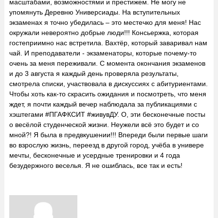
масштабами, возможностями и престижем. Не могу не
упомянуть Деревню Универсиады. На вступительных
экзаменах я точно убедилась – это местечко для меня! Нас
окружали невероятно добрые люди!!! Консьержка, которая
гостеприимно нас встретила. Вахтёр, который заваривал нам
чай. И преподаватели - экзаменаторы, которые почему-то
очень за меня переживали. С момента окончания экзаменов
и до 3 августа я каждый день проверяла результаты,
смотрела списки, участвовала в дискуссиях с абитуриентами.
Чтобы хоть как-то скрасить ожидания и посмотреть, что меня
ждет, я почти каждый вечер наблюдала за публикациями с
хэштегами #ПГАФКСИТ #живувДУ. О, эти бесконечные посты
о весёлой студенческой жизни. Неужели всё это будет и со
мной?! Я была в предвкушении!!! Впереди были первые шаги
во взрослую жизнь, переезд в другой город, учёба в универе
мечты, бесконечные и усердные тренировки и 4 года
безудержного веселья. Я не ошиблась, все так и есть!