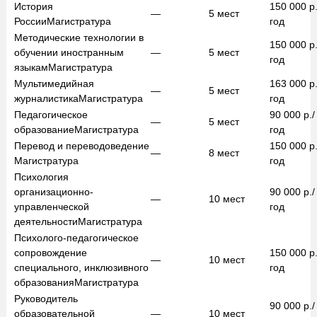
История
150 000
р.
—
5
мест
России
Магистратура
год
Методические технологии в
150 000
р.
обучении иностранным
—
5
мест
год
языкам
Магистратура
Мультимедийная
163 000
р.
—
5
мест
журналистика
Магистратура
год
Педагогическое
90 000
р./
—
5
мест
образование
Магистратура
год
Перевод и переводоведение
150 000
р.
—
8
мест
Магистратура
год
Психология
организационно-
90 000
р./
—
10
мест
управленческой
год
деятельности
Магистратура
Психолого-педагогическое
сопровождение
150 000
р.
—
10
мест
специального, инклюзивного
год
образования
Магистратура
Руководитель
90 000
р./
образовательной
—
10
мест