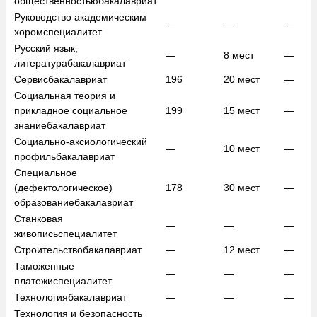
общественностью
бакалавриат
Руководство академическим
—
—
—
хором
специалитет
Русский язык,
—
8
мест
—
литература
бакалавриат
Сервис
бакалавриат
196
20
мест
—
Социальная теория и
прикладное социальное
199
15
мест
—
знание
бакалавриат
Социально-аксиологический
—
10
мест
—
профиль
бакалавриат
Специальное
(дефектологическое)
178
30
мест
—
образование
бакалавриат
Станковая
—
—
—
живопись
специалитет
Строительство
бакалавриат
—
12
мест
—
Таможенные
—
—
—
платежи
специалитет
Технология
бакалавриат
—
—
—
Технология и безопасность