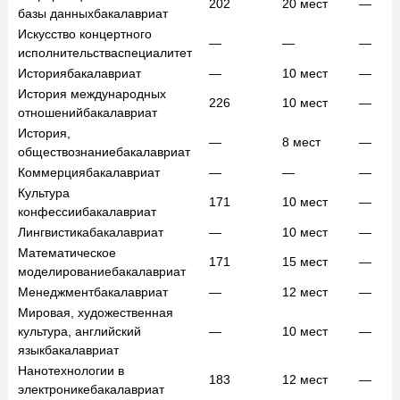
202
20
мест
—
базы данных
бакалавриат
Искусство концертного
—
—
—
исполнительства
специалитет
История
бакалавриат
—
10
мест
—
История международных
226
10
мест
—
отношений
бакалавриат
История,
—
8
мест
—
обществознание
бакалавриат
Коммерция
бакалавриат
—
—
—
Культура
171
10
мест
—
конфессии
бакалавриат
Лингвистика
бакалавриат
—
10
мест
—
Математическое
171
15
мест
—
моделирование
бакалавриат
Менеджмент
бакалавриат
—
12
мест
—
Мировая, художественная
культура, английский
—
10
мест
—
язык
бакалавриат
Нанотехнологии в
183
12
мест
—
электронике
бакалавриат