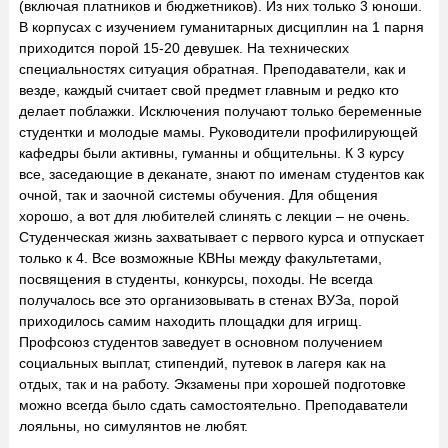
(включая платников и бюджетников). Из них только 3 юноши.
В корпусах с изучением гуманитарных дисциплин на 1 парня
приходится порой 15-20 девушек. На технических
специальностях ситуация обратная. Преподаватели, как и
везде, каждый считает свой предмет главным и редко кто
делает поблажки. Исключения получают только беременные
студентки и молодые мамы. Руководители профилирующей
кафедры были активны, гуманны и общительны. К 3 курсу
все, заседающие в деканате, знают по именам студентов как
очной, так и заочной системы обучения. Для общения
хорошо, а вот для любителей слинять с лекции – не очень.
Студенческая жизнь захватывает с первого курса и отпускает
только к 4. Все возможные КВНы между факультетами,
посвящения в студенты, конкурсы, походы. Не всегда
получалось все это организовывать в стенах ВУЗа, порой
приходилось самим находить площадки для игрищ.
Профсоюз студентов заведует в основном получением
социальных выплат, стипендий, путевок в лагеря как на
отдых, так и на работу. Экзамены при хорошей подготовке
можно всегда было сдать самостоятельно. Преподаватели
лояльны, но симулянтов не любят.