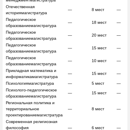
Отечественная
—
8
мест
—
история
магистратура
Педагогическое
—
18
мест
—
образование
магистратура
Педагогическое
—
20
мест
—
образование
магистратура
Педагогическое
—
15
мест
—
образование
магистратура
Педагогическое
—
10
мест
—
образование
магистратура
Прикладная математика и
—
15
мест
—
информатика
магистратура
Психология
магистратура
—
5
мест
—
Психолого-педагогическое
—
15
мест
—
образование
магистратура
Региональная политика и
территориальное
—
8
мест
—
проектирование
магистратура
Современная религиозная
философия
—
6
мест
—