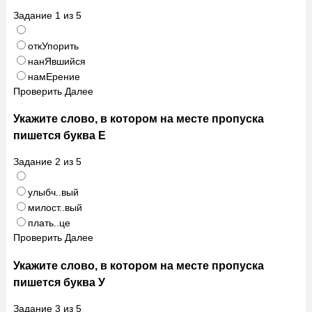
Задание
1
из
5
откУпорить
нанЯвшийся
намЕрение
Проверить
Далее
Укажите слово, в котором на месте пропуска
пишется буква Е
Задание
2
из
5
улыбч..вый
милост..вый
плать..це
Проверить
Далее
Укажите слово, в котором на месте пропуска
пишется буква У
Задание
3
из
5