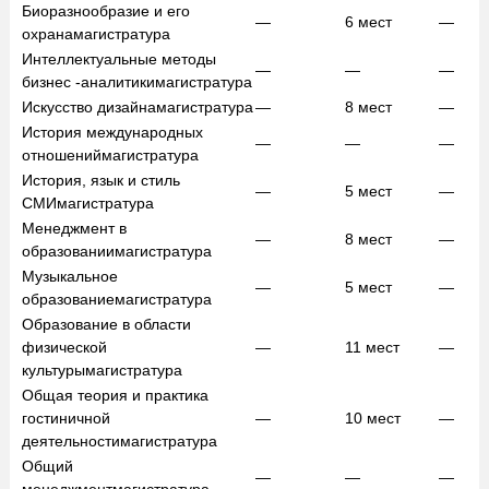
Биоразнообразие и его
—
6
мест
—
охрана
магистратура
Интеллектуальные методы
—
—
—
бизнес -аналитики
магистратура
Искусство дизайна
магистратура
—
8
мест
—
История международных
—
—
—
отношений
магистратура
История, язык и стиль
—
5
мест
—
СМИ
магистратура
Менеджмент в
—
8
мест
—
образовании
магистратура
Музыкальное
—
5
мест
—
образование
магистратура
Образование в области
физической
—
11
мест
—
культуры
магистратура
Общая теория и практика
гостиничной
—
10
мест
—
деятельности
магистратура
Общий
—
—
—
менеджмент
магистратура