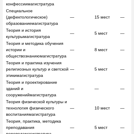
конфессии
магистратура
Специальное
(дефектологическое)
—
15
мест
—
образование
магистратура
Теория и история
—
5
мест
—
культуры
магистратура
Теория и методика обучения
истории и
—
8
мест
—
обществознанию
магистратура
Теория и практика изучения
религиозных культур и светской
—
5
мест
—
этики
магистратура
Теория и проектирование
зданий и
—
—
—
сооружений
магистратура
Теория физической культуры и
технология физического
—
10
мест
—
воспитания
магистратура
Теория, практика, методика
преподавания
—
5
мест
—
перевода
магистратура