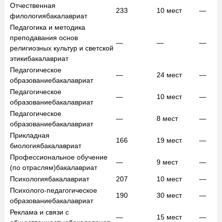
Отчественная
233
10
мест
—
филология
бакалавриат
Педагогика и методика
преподавания основ
—
—
—
религиозных культур и светской
этики
бакалавриат
Педагогическое
—
24
мест
—
образование
бакалавриат
Педагогическое
—
10
мест
—
образование
бакалавриат
Педагогическое
—
8
мест
—
образование
бакалавриат
Прикладная
166
19
мест
—
биология
бакалавриат
Профессиональное обучение
—
9
мест
—
(по отраслям)
бакалавриат
Психология
бакалавриат
207
10
мест
—
Психолого-педагогическое
190
30
мест
—
образование
бакалавриат
Реклама и связи с
—
15
мест
—