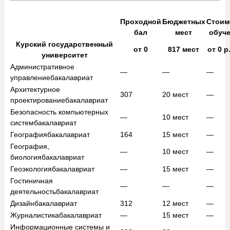
Проходной
Бюджетных
Стоим
бал
мест
обуч
Курский государственный
от
0
817
мест
от
0
р
университет
Административное
—
—
—
управление
бакалавриат
Архитектурное
307
20
мест
—
проектирование
бакалавриат
Безопасность компьютерных
—
10
мест
—
систем
бакалавриат
География
бакалавриат
164
15
мест
—
География,
—
10
мест
—
биология
бакалавриат
Геоэкология
бакалавриат
—
15
мест
—
Гостиничная
—
—
—
деятельность
бакалавриат
Дизайн
бакалавриат
312
12
мест
—
Журналистика
бакалавриат
—
15
мест
—
Информационные системы и