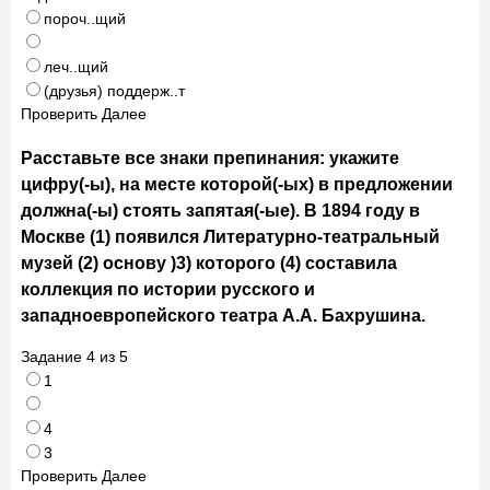
пороч..щий
леч..щий
(друзья) поддерж..т
Проверить
Далее
Расставьте все знаки препинания: укажите
цифру(-ы), на месте которой(-ых) в предложении
должна(-ы) стоять запятая(-ые). В 1894 году в
Москве (1) появился Литературно-театральный
музей (2) основу )3) которого (4) составила
коллекция по истории русского и
западноевропейского театра А.А. Бахрушина.
Задание
4
из
5
1
4
3
Проверить
Далее