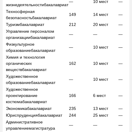
—
10
мест
—
жизнедеятельности
бакалавриат
Техносферная
149
14
мест
—
безопасность
бакалавриат
Туризм
бакалавриат
212
20
мест
—
Управление персоналом
—
—
—
организации
бакалавриат
Физкультурное
—
10
мест
—
образование
бакалавриат
Химия и технология
органических
162
10
мест
—
веществ
бакалавриат
Художественное
—
10
мест
—
образование
бакалавриат
Художественное
проектирование
166
6
мест
—
костюма
бакалавриат
Экономика
бакалавриат
235
13
мест
—
Юриспруденция
бакалавриат
244
25
мест
—
Административное
—
—
—
управление
магистратура