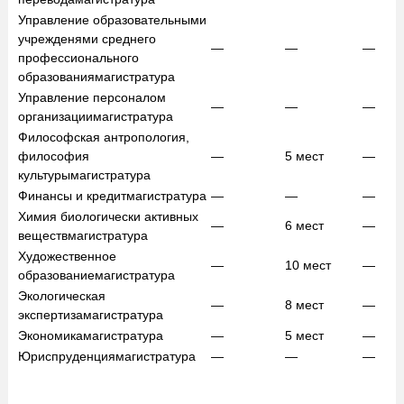
Управление образовательными
учрежденями среднего
—
—
—
профессионального
образования
магистратура
Управление персоналом
—
—
—
организации
магистратура
Философская антропология,
философия
—
5
мест
—
культуры
магистратура
Финансы и кредит
магистратура
—
—
—
Химия биологически активных
—
6
мест
—
веществ
магистратура
Художественное
—
10
мест
—
образование
магистратура
Экологическая
—
8
мест
—
экспертиза
магистратура
Экономика
магистратура
—
5
мест
—
Юриспруденция
магистратура
—
—
—