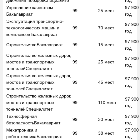
движения поездов
Специалитет
год
Управление качеством
97 900
99
25
мест
Бакалавриат
год
Эксплуатация транспортно-
97 900
технологических машин и
99
70
мест
год
комплексов
Бакалавриат
97 900
Строительство
Бакалавриат
99
15
мест
год
Строительство железных дорог,
97 900
мостов и транспортных
99
25
мест
год
тоннелей
Специалитет
Строительство железных дорог,
97 900
мостов и транспортных
99
45
мест
год
тоннелей
Специалитет
Строительство железных дорог,
97 900
мостов и транспортных
99
110
мест
год
тоннелей
Специалитет
Техносферная
97 900
99
30
мест
безопасность
Бакалавриат
год
Мехатроника и
97 900
99
38
мест
робототехника
Бакалавриат
год