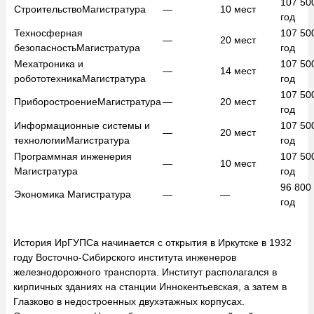
107 50
Строительство
Магистратура
—
10
мест
год
Техносферная
107 50
—
20
мест
безопасность
Магистратура
год
Мехатроника и
107 50
—
14
мест
робототехника
Магистратура
год
107 50
Приборостроение
Магистратура
—
20
мест
год
Информационные системы и
107 50
—
20
мест
технологии
Магистратура
год
Программная инженерия
107 50
—
10
мест
Магистратура
год
96 800
Экономика
Магистратура
—
—
год
История ИрГУПСа начинается с открытия в Иркутске в 1932
году Восточно-Сибирского института инженеров
железнодорожного транспорта. Институт располагался в
кирпичных зданиях на станции Иннокентьевская, а затем в
Глазково в недостроенных двухэтажных корпусах.