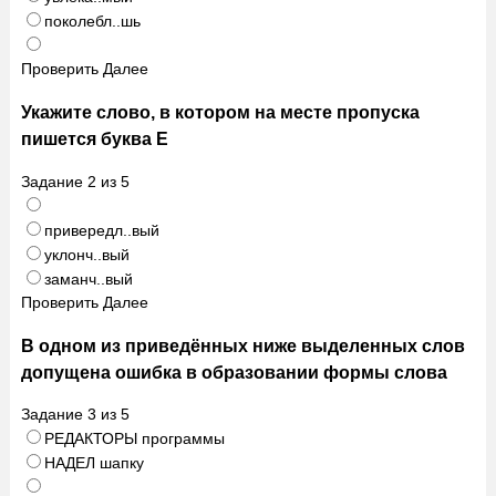
поколебл..шь
Проверить
Далее
Укажите слово, в котором на месте пропуска
пишется буква Е
Задание
2
из
5
привередл..вый
уклонч..вый
заманч..вый
Проверить
Далее
В одном из приведённых ниже выделенных слов
допущена ошибка в образовании формы слова
Задание
3
из
5
РЕДАКТОРЫ программы
НАДЕЛ шапку