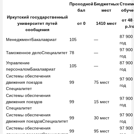
Проходной
Бюджетных
Стоим
бал
мест
обуче
Иркутский государственный
от
48 
университет путей
от
0
1410
мест
р./г
сообщения
87 900
Менеджмент
Бакалавриат
105
—
год
97 900
Таможенное дело
Специалитет
78
—
год
Управление
87 900
105
—
персоналом
Бакалавриат
год
Системы обеспечения
97 900
движения поездов
99
75
мест
год
Специалитет
Системы обеспечения
97 900
движения поездов
99
15
мест
год
Специалитет
Системы обеспечения
97 900
99
30
мест
движения поездов
Специалитет
год
Системы обеспечения
97 900
99
95
мест