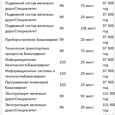
Подвижной состав железных
97 900
99
75
мест
дорог
Специалитет
год
Подвижной состав железных
97 900
99
20
мест
дорог
Специалитет
год
Подвижной состав железных
97 900
99
105
мест
дорог
Специалитет
год
97 900
Приборостроение
Бакалавриат
99
20
мест
год
Технология транспортных
97 900
99
75
мест
процессов
Бакалавриат
год
Информационная
97 900
103
25
мест
безопасность
Бакалавриат
год
Информационные системы и
97 900
103
20
мест
технологии
Бакалавриат
год
Программная инженерия
97 900
103
25
мест
Бакалавриат
год
Эксплуатация железных
101 80
99
92
мест
дорог
Специалитет
год
Эксплуатация железных
101 80
99
30
мест
дорог
Специалитет
год