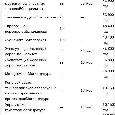
53 900
мостов и транспортных
99
50
мест
год
тоннелей
Специалитет
53 900
Таможенное дело
Специалитет
78
—
год
Управление
48 400
105
—
персоналом
Бакалавриат
год
48 400
Экономика
Бакалавриат
105
—
год
Эксплуатация железных
55 800
99
40
мест
дорог
Специалитет
год
Эксплуатация железных
55 800
99
10
мест
дорог
Специалитет
год
96 800
Менеджмент
Магистратура
—
—
год
Конструкторско-
технологическое обеспечение
107 50
—
16
мест
машиностроительных
год
производств
Магистратура
Управление
107 50
—
10
мест
качеством
Магистратура
год