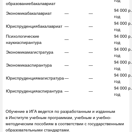
год
образование
бакалавриат
94 000
р.
Экономика
бакалавриат
—
—
год
94 000
р.
Юриспруденция
бакалавриат
—
—
год
Психологические
94 000
р.
—
—
науки
аспирантура
год
94 000
р.
Экономика
магистратура
—
—
год
94 000
р.
Экономика
аспирантура
—
—
год
94 000
р.
Юриспруденция
магистратура
—
—
год
94 000
р.
Юриспруденция
аспирантура
—
—
год
Обучение в ИГА ведется по разработанным и изданным
в Институте учебным программам, учебным и учебно-
методическим пособиям в соответствии с государственными
образовательными стандартами.