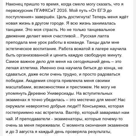
Наконец пришло то время, когда смело могу сказать, что я
первокурсник ПГАФКСиТ 2016. Мой путь «От ЕГЭ до
поступления» завершён. Цель достигнута! Теперь меня ждёт
новая жизнь в другом городе. Я всю жизнь занималась
танцами. Это моя страсть. Но не только танцевальное
движение делает меня счастливой... Русская лапта
преподала мне урок работы в команде. Танцы дали мне
эстетическое воспитание. Работа вожатой в лагере научила
быть организованной и ценить каждую свободную минуту.
Самое важное дело для меня на сегодняшний день – это
легкая атлетика. Именно она научила биться до конца, не
сдаваться, даже если очень трудно, и просто радоваться
победам. Академия спорта привлекла меня своими
масштабами, возможностями и престижем. Не могу не
упомянуть Деревню Универсиады. На вступительных
экзаменах я точно убедилась – это местечко для меня! Нас
окружали невероятно добрые люди!!! Консьержка, которая
гостеприимно нас встретила. Вахтёр, который заваривал нам
чай. И преподаватели - экзаменаторы, которые почему-то
очень за меня переживали. С момента окончания экзаменов
и до 3 августа я каждый день проверяла результаты,