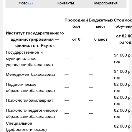
Фото
(2)
Контакты
Мероприятия
Проходной
Бюджетных
Стоимос
бал
мест
обучен
Институт государственного
от
82 0
администрирования —
от
0
0
мест
р./год
филиал в г. Якутск
Государственное и
94 000
р.
муниципальное
—
—
год
управление
бакалавриат
94 000
р.
Менеджмент
бакалавриат
—
—
год
Педагогическое
82 000
р.
—
—
образование
бакалавриат
год
82 000
р.
Психология
бакалавриат
—
—
год
Психолого-педагогическое
82 000
р.
—
—
образование
бакалавриат
год
Специальное
82 000
р.
(дефектологическое)
—
—