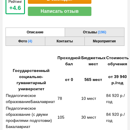
Рейтинг
+4.6
Написать отзыв
Описание
Отзывы
(196)
Фото
(4)
Контакты
Мероприятия
Проходной
Бюджетных
Стоимость
бал
мест
обучения
Государственный
социально-
от
39 940
от
0
565
мест
гуманитарный
р./год
университет
Педагогическое
84 920
р./
78
10
мест
образование
Бакалавриат
год
Педагогическое
образование (с двуми
84 920
р./
105
30
мест
профилями подготовки)
год
Бакалавриат