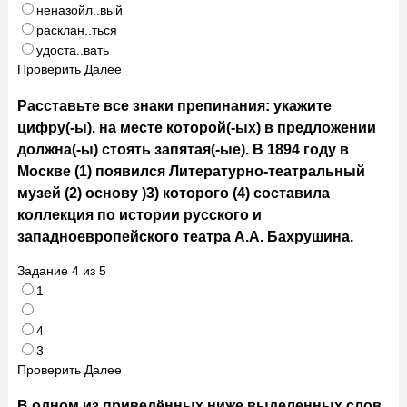
неназойл..вый
расклан..ться
удоста..вать
Проверить
Далее
Расставьте все знаки препинания: укажите
цифру(-ы), на месте которой(-ых) в предложении
должна(-ы) стоять запятая(-ые). В 1894 году в
Москве (1) появился Литературно-театральный
музей (2) основу )3) которого (4) составила
коллекция по истории русского и
западноевропейского театра А.А. Бахрушина.
Задание
4
из
5
1
4
3
Проверить
Далее
В одном из приведённых ниже выделенных слов