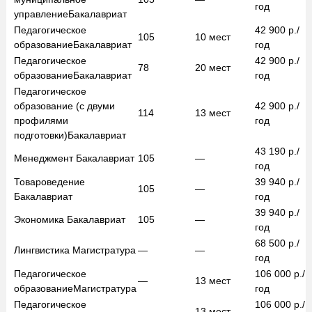
год
управление
Бакалавриат
Педагогическое
42 900
р./
105
10
мест
образование
Бакалавриат
год
Педагогическое
42 900
р./
78
20
мест
образование
Бакалавриат
год
Педагогическое
образование (с двуми
42 900
р./
114
13
мест
профилями
год
подготовки)
Бакалавриат
43 190
р./
Менеджмент
Бакалавриат
105
—
год
Товароведение
39 940
р./
105
—
Бакалавриат
год
39 940
р./
Экономика
Бакалавриат
105
—
год
68 500
р./
Лингвистика
Магистратура
—
—
год
Педагогическое
106 000
р./
—
13
мест
образование
Магистратура
год
Педагогическое
106 000
р./
—
13
мест