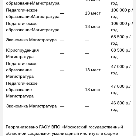
образование
Магистратура
год
Педагогическое
106 000
р./
—
13
мест
образование
Магистратура
год
Педагогическое
106 000
р./
—
13
мест
образование
Магистратура
год
68 500
р./
Экономика
Магистратура
—
—
год
Юриспруденция
68 500
р./
—
—
Магистратура
год
Педагогическое
47 000
р./
образование
—
13
мест
год
Магистратура
Педагогическое
47 000
р./
образование
—
13
мест
год
Магистратура
46 800
р./
Экономика
Магистратура
—
—
год
Реорганизовано ГАОУ ВПО «Московский государственный
областной социально-гуманитарный институт» в форме