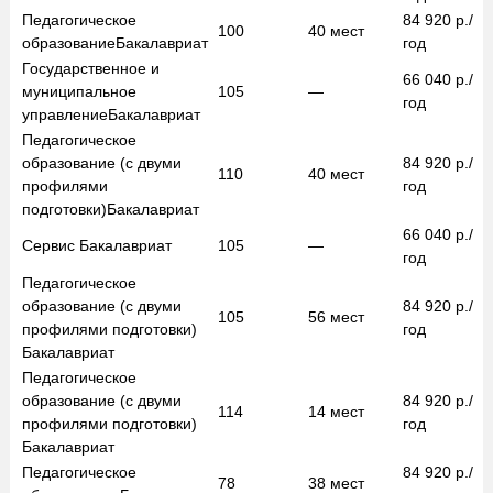
Педагогическое
84 920
р./
100
40
мест
образование
Бакалавриат
год
Государственное и
66 040
р./
муниципальное
105
—
год
управление
Бакалавриат
Педагогическое
образование (с двуми
84 920
р./
110
40
мест
профилями
год
подготовки)
Бакалавриат
66 040
р./
Сервис
Бакалавриат
105
—
год
Педагогическое
образование (с двуми
84 920
р./
105
56
мест
профилями подготовки)
год
Бакалавриат
Педагогическое
образование (с двуми
84 920
р./
114
14
мест
профилями подготовки)
год
Бакалавриат
Педагогическое
84 920
р./
78
38
мест