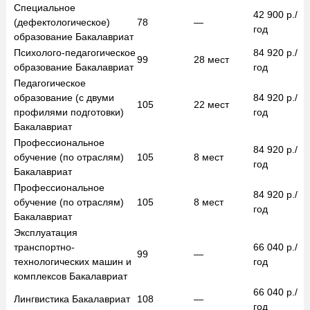
Специальное
42 900
р./
(дефектологическое)
78
—
год
образование
Бакалавриат
Психолого-педагогическое
84 920
р./
99
28
мест
образование
Бакалавриат
год
Педагогическое
образование (с двуми
84 920
р./
105
22
мест
профилями подготовки)
год
Бакалавриат
Профессиональное
84 920
р./
обучение (по отраслям)
105
8
мест
год
Бакалавриат
Профессиональное
84 920
р./
обучение (по отраслям)
105
8
мест
год
Бакалавриат
Эксплуатация
транспортно-
66 040
р./
99
—
технологических машин и
год
комплексов
Бакалавриат
66 040
р./
Лингвистика
Бакалавриат
108
—
год