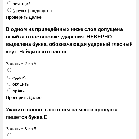
леч..щий
(друзья) поддерж..т
Проверить
Далее
В одном из приведённых ниже слов допущена
ошибка в постановке ударения: НЕВЕРНО
выделена буква, обозначающая ударный гласный
звук. Найдите это слово
Задание
2
из
5
ждалА
оклЕить
прАвы
Проверить
Далее
Укажите слово, в котором на месте пропуска
пишется буква Е
Задание
3
из
5