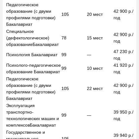
Педагогическое
образование (с двуми
42 900
р./
105
20
мест
профилями подготовки)
год
Бакалавриат
Специальное
42 900
р./
(дефектологическое)
78
15
мест
год
образование
Бакалавриат
47 230
р./
Психология
Бакалавриат
99
—
год
Психолого-педагогическое
41 920
р./
99
10
мест
образование
Бакалавриат
год
Педагогическое
образование (с двуми
42 900
р./
105
22
мест
профилями подготовки)
год
Бакалавриат
Эксплуатация
транспортно-
39 950
р./
99
—
технологических машин и
год
комплексов
Бакалавриат
Государственное и
39 940
р./
муниципальное
105
—