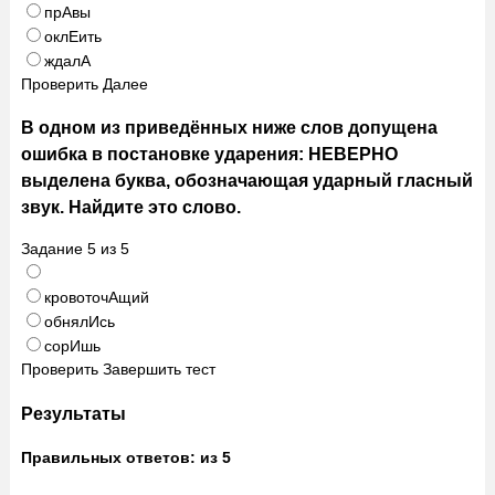
прАвы
оклЕить
ждалА
Проверить
Далее
В одном из приведённых ниже слов допущена
ошибка в постановке ударения: НЕВЕРНО
выделена буква, обозначающая ударный гласный
звук. Найдите это слово.
Задание
5
из
5
кровоточАщий
обнялИсь
сорИшь
Проверить
Завершить тест
Результаты
Правильных ответов:
из 5