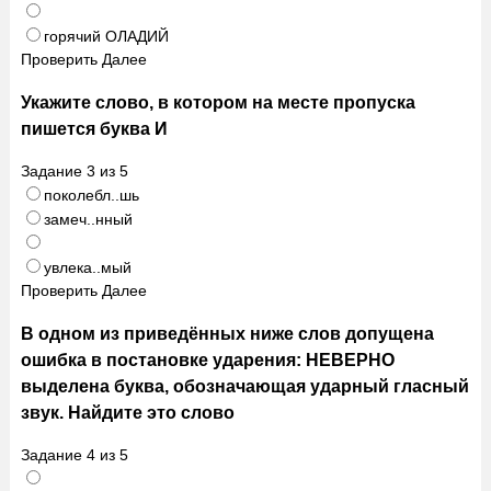
горячий ОЛАДИЙ
Проверить
Далее
Укажите слово, в котором на месте пропуска
пишется буква И
Задание
3
из
5
поколебл..шь
замеч..нный
увлека..мый
Проверить
Далее
В одном из приведённых ниже слов допущена
ошибка в постановке ударения: НЕВЕРНО
выделена буква, обозначающая ударный гласный
звук. Найдите это слово
Задание
4
из
5