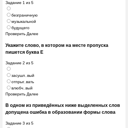
Задание
1
из
5
безграничную
музыкальной
будущего
Проверить
Далее
Укажите слово, в котором на месте пропуска
пишется буква Е
Задание
2
из
5
засушл..вый
отпрыг..вать
влюбч..вый
Проверить
Далее
В одном из приведённых ниже выделенных слов
допущена ошибка в образовании формы слова
Задание
3
из
5