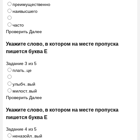
преимущественно
наивысшего
часто
Проверить
Далее
Укажите слово, в котором на месте пропуска
пишется буква Е
Задание
3
из
5
плать..це
улыбч..вый
милост..вый
Проверить
Далее
Укажите слово, в котором на месте пропуска
пишется буква Е
Задание
4
из
5
неназойл..вый