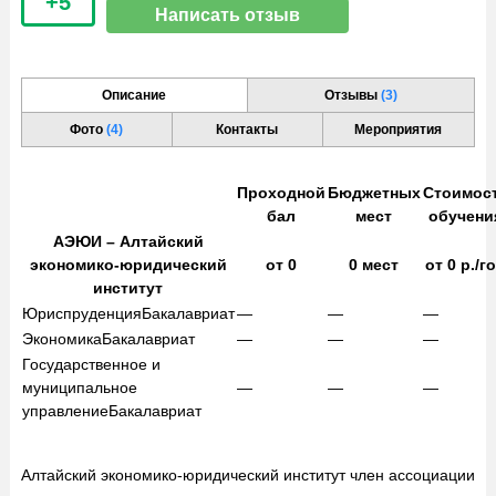
+5
Написать отзыв
Описание
Отзывы
(3)
Фото
(4)
Контакты
Мероприятия
Проходной
Бюджетных
Стоимос
бал
мест
обучени
АЭЮИ – Алтайский
экономико-юридический
от
0
0
мест
от
0
р./г
институт
Юриспруденция
Бакалавриат
—
—
—
Экономика
Бакалавриат
—
—
—
Государственное и
муниципальное
—
—
—
управление
Бакалавриат
Алтайский экономико-юридический институт член ассоциации