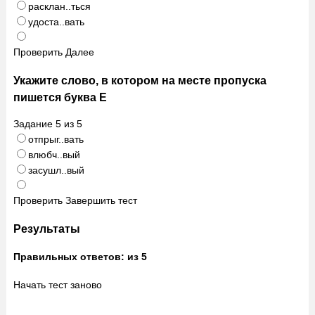
расклан..ться
удоста..вать
Проверить
Далее
Укажите слово, в котором на месте пропуска
пишется буква Е
Задание
5
из
5
отпрыг..вать
влюбч..вый
засушл..вый
Проверить
Завершить тест
Результаты
Правильных ответов:
из 5
Начать тест заново