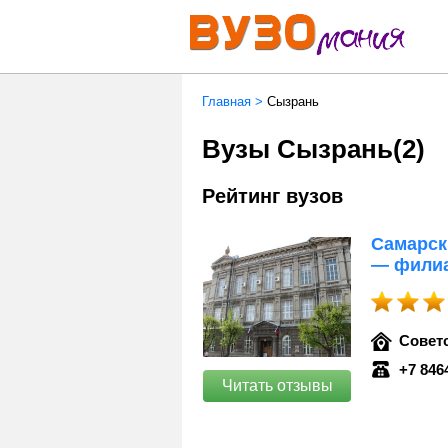
Главная
>
Сызрань
Вузы Сызрань
(2)
Рейтинг вузов
Самарск
— филиа
Советс
+7 846
Читать отзывы