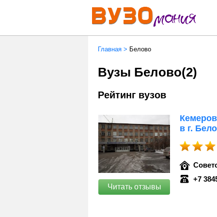
Главная
>
Белово
Вузы Белово
(2)
Рейтинг вузов
Кемеров
в г. Бел
Советс
+7 384
Читать отзывы